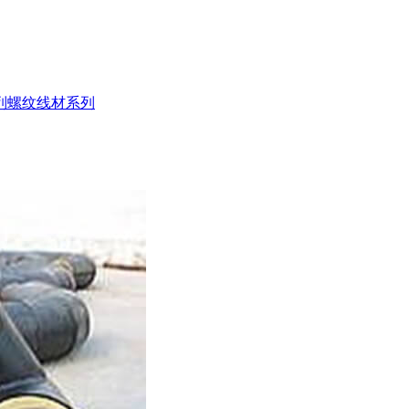
列
螺纹线材系列