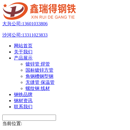
大兴公司:
13601033806
沙河公司:
13311023833
网站首页
关于我们
产品展示
镀锌管 焊管
国标镀锌方管
角钢槽钢型钢
无缝管 保温管
螺纹钢 线材
钢铁品牌
钢材资讯
联系我们
当前位置: