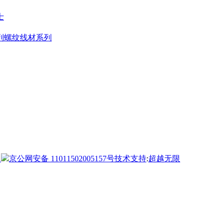
士
列
螺纹线材系列
1
京公网安备 11011502005157号
技术支持
:
超越无限