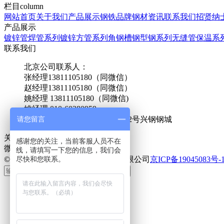
栏目
column
网站首页
关于我们
产品展示
钢铁品牌
钢材资讯
联系我们
招贤纳
产品展示
镀锌管焊管系列
镀锌方管系列
角钢槽钢型钢系列
无缝管保温系
联系我们
北京公司联系人：
张经理13811105180（同微信）
赵经理13811105180（同微信）
姚经理 13811105180（同微信)
姚经理 010-60280959
请您留言
地址：北京市大兴区天河北路2号兴钢钢城
关注
focus on
感谢您的关注，当前客服人员不在
微信二维码
线，请填写一下您的信息，我们会
尽快和您联系。
© 2019 鑫瑞得（北京）管道设备有限公司
京ICP备19045083号-
提交电话
首页
电话