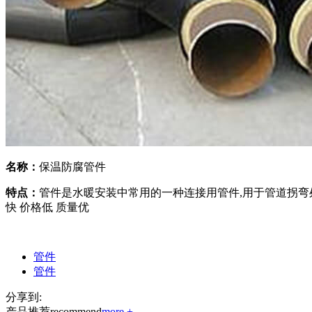
名称：
保温防腐管件
特点：
管件是水暖安装中常用的一种连接用管件,用于管道拐弯处
快 价格低 质量优
管件
管件
分享到:
产品推荐
recommend
more +