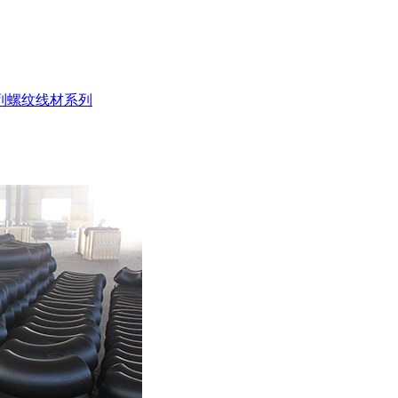
列
螺纹线材系列