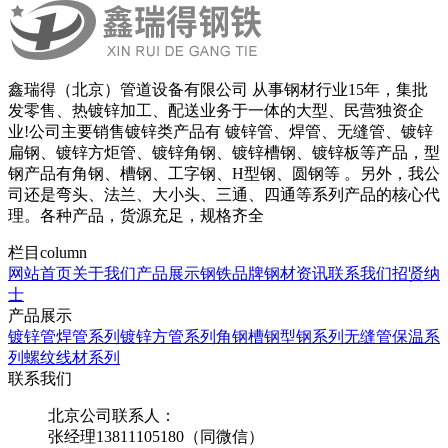
鑫瑞得（北京）管道设备有限公司 从事钢材行业15年，集批
发零售、热镀锌加工、配送业务于一体的大型、民营独资企
业!公司主要销售镀锌类产品有 镀锌管、焊管、无缝管、镀锌
扁钢、镀锌方炬管、镀锌角钢、镀锌槽钢、镀锌板等产品，型
钢产品有角钢、槽钢、工字钢、H型钢、圆钢等 。另外，我公
司还是弯头、法兰、大小头、三通、四通等系列产品的核心代
理。各种产品，货源充足，规格齐全
栏目
column
网站首页
关于我们
产品展示
钢铁品牌
钢材资讯
联系我们
招贤纳
士
产品展示
镀锌管焊管系列
镀锌方管系列
角钢槽钢型钢系列
无缝管保温系
列
螺纹线材系列
联系我们
北京公司联系人：
张经理13811105180（同微信）