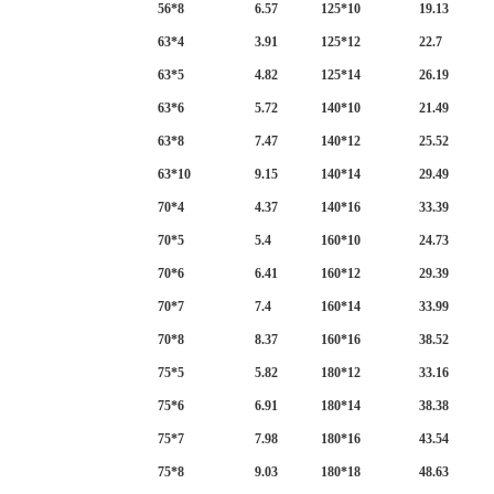
56*8
6.57
125*10
19.13
63*4
3.91
125*12
22.7
63*5
4.82
125*14
26.19
63*6
5.72
140*10
21.49
63*8
7.47
140*12
25.52
63*10
9.15
140*14
29.49
70*4
4.37
140*16
33.39
70*5
5.4
160*10
24.73
70*6
6.41
160*12
29.39
70*7
7.4
160*14
33.99
70*8
8.37
160*16
38.52
75*5
5.82
180*12
33.16
75*6
6.91
180*14
38.38
75*7
7.98
180*16
43.54
75*8
9.03
180*18
48.63