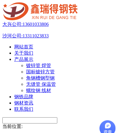
大兴公司:
13601033806
沙河公司:
13311023833
网站首页
关于我们
产品展示
镀锌管 焊管
国标镀锌方管
角钢槽钢型钢
无缝管 保温管
螺纹钢 线材
钢铁品牌
钢材资讯
联系我们
当前位置: