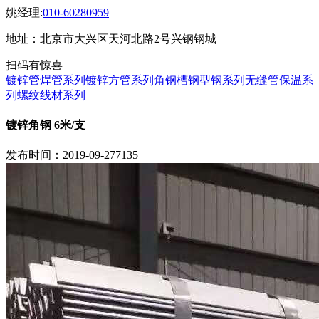
姚经理:
010-60280959
地址：北京市大兴区天河北路2号兴钢钢城
扫码有惊喜
镀锌管焊管系列
镀锌方管系列
角钢槽钢型钢系列
无缝管保温系
列
螺纹线材系列
镀锌角钢 6米/支
发布时间：2019-09-27
7135