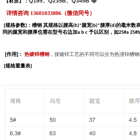
Q195、Q235B、Q345B
等
【材质】：
详情咨询 13601033806（微信同号）
[规格参数]：槽钢
其规格以腰高
腿宽
腰厚
的毫米数
(h)*
(b)*
(d)
同的腿宽和腰厚也需在型号右边加
予以区别，如
a b c
25#a 25#b
[作用]：
热镀锌槽钢
，按镀锌工艺的不同可以分为热浸锌槽钢
[规格重量表]