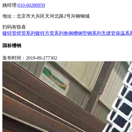
姚经理:
010-60280959
地址：北京市大兴区天河北路2号兴钢钢城
扫码有惊喜
镀锌管焊管系列
镀锌方管系列
角钢槽钢型钢系列
无缝管保温系
国标槽钢
发布时间：2019-09-27
7302