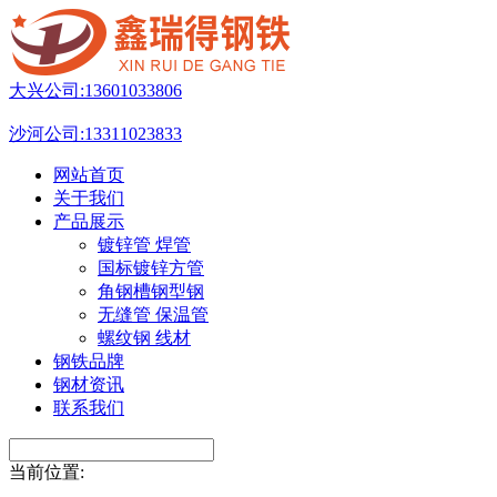
大兴公司:
13601033806
沙河公司:
13311023833
网站首页
关于我们
产品展示
镀锌管 焊管
国标镀锌方管
角钢槽钢型钢
无缝管 保温管
螺纹钢 线材
钢铁品牌
钢材资讯
联系我们
当前位置: