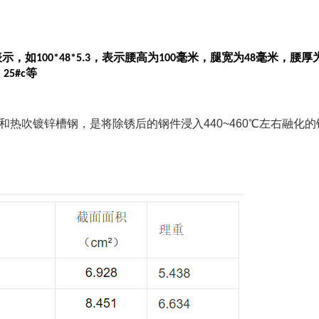
表示，如
，表示腰高为
毫米，腿宽为
毫米，腰厚
100*48*5.3
100
48
等
 25#c
和热吹镀锌槽钢，是将除锈后的钢件浸入440~460℃左右融化