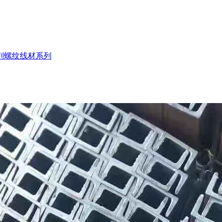
列
螺纹线材系列