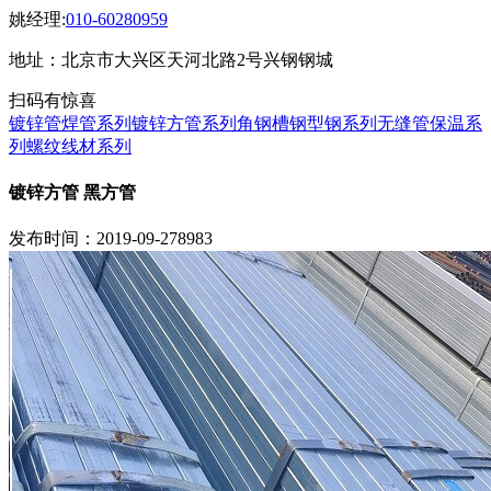
姚经理:
010-60280959
地址：北京市大兴区天河北路2号兴钢钢城
扫码有惊喜
镀锌管焊管系列
镀锌方管系列
角钢槽钢型钢系列
无缝管保温系
列
螺纹线材系列
镀锌方管 黑方管
发布时间：2019-09-27
8983