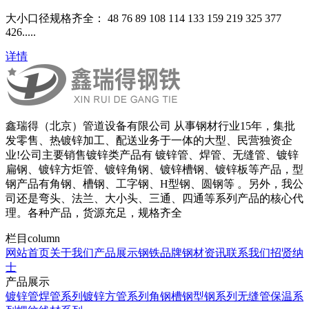
​大小口径规格齐全： 48 76 89 108 114 133 159 219 325 377
426.....
详情
鑫瑞得（北京）管道设备有限公司 从事钢材行业15年，集批
发零售、热镀锌加工、配送业务于一体的大型、民营独资企
业!公司主要销售镀锌类产品有 镀锌管、焊管、无缝管、镀锌
扁钢、镀锌方炬管、镀锌角钢、镀锌槽钢、镀锌板等产品，型
钢产品有角钢、槽钢、工字钢、H型钢、圆钢等 。另外，我公
司还是弯头、法兰、大小头、三通、四通等系列产品的核心代
理。各种产品，货源充足，规格齐全
栏目
column
网站首页
关于我们
产品展示
钢铁品牌
钢材资讯
联系我们
招贤纳
士
产品展示
镀锌管焊管系列
镀锌方管系列
角钢槽钢型钢系列
无缝管保温系