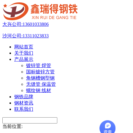
大兴公司:
13601033806
沙河公司:
13311023833
网站首页
关于我们
产品展示
镀锌管 焊管
国标镀锌方管
角钢槽钢型钢
无缝管 保温管
螺纹钢 线材
钢铁品牌
钢材资讯
联系我们
当前位置: