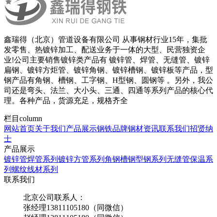
鑫瑞得（北京）管道设备有限公司 从事钢材行业15年，集批
发零售、热镀锌加工、配送业务于一体的大型、民营独资企
业!公司主要销售镀锌类产品有 镀锌管、焊管、无缝管、镀锌
扁钢、镀锌方炬管、镀锌角钢、镀锌槽钢、镀锌板等产品，型
钢产品有角钢、槽钢、工字钢、H型钢、圆钢等 。另外，我公
司还是弯头、法兰、大小头、三通、四通等系列产品的核心代
理。各种产品，货源充足，规格齐全
栏目
column
网站首页
关于我们
产品展示
钢铁品牌
钢材资讯
联系我们
招贤纳
士
产品展示
镀锌管焊管系列
镀锌方管系列
角钢槽钢型钢系列
无缝管保温系
列
螺纹线材系列
联系我们
北京公司联系人：
张经理13811105180（同微信）