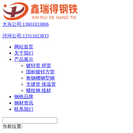
大兴公司:
13601033806
沙河公司:
13311023833
网站首页
关于我们
产品展示
镀锌管 焊管
国标镀锌方管
角钢槽钢型钢
无缝管 保温管
螺纹钢 线材
钢铁品牌
钢材资讯
联系我们
当前位置: