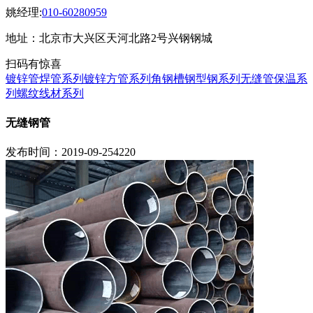
姚经理:
010-60280959
地址：北京市大兴区天河北路2号兴钢钢城
扫码有惊喜
镀锌管焊管系列
镀锌方管系列
角钢槽钢型钢系列
无缝管保温系
列
螺纹线材系列
无缝钢管
发布时间：2019-09-25
4220